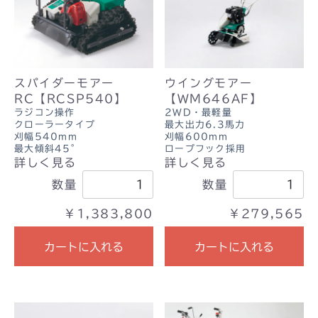
スパイダーモアー
ウイングモアー
RC【RCSP540】
【WM646AF】
ラジコン操作
2WD・最軽量
クローラータイプ
最大出力6.3馬力
刈幅540mm
刈幅600mm
最大傾斜45°
ロープフック採用
詳しく見る
詳しく見る
数量
数量
￥1,383,800
￥279,565
カートに入れる
カートに入れる