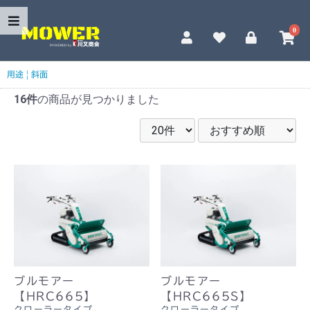
0
用途
|
斜面
16件
の商品が見つかりました
ブルモアー
ブルモアー
【HRC665】
【HRC665S】
クローラータイプ
クローラータイプ