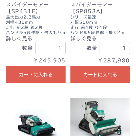
スパイダーモアー
スパイダーモアー
【SP431F】
【SP853A】
最大出力2.3馬力
シリーズ最速
刈幅430mm
刈幅500mm
走行 前2段 後2段
走行 前4段 後4段
ハンドル5段伸縮・最大1.9m
ハンドル5段伸縮・最大2m
詳しく見る
詳しく見る
数量
数量
￥245,905
￥287,980
カートに入れる
カートに入れる