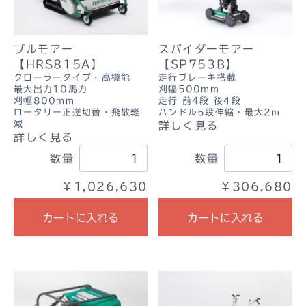
ブルモアー
スパイダーモアー
【HRS815A】
【SP753B】
クローラータイプ・高機能
走行ブレーキ搭載
最大出力10馬力
刈幅500mm
刈幅800mm
走行 前4段 後4段
ロータリー正逆切替・飛散軽
ハンドル5段伸縮・最大2m
減
詳しく見る
詳しく見る
数量
数量
￥1,026,630
￥306,680
カートに入れる
カートに入れる