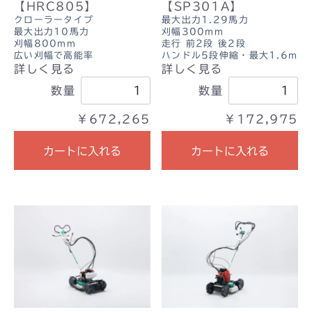
【HRC805】
【SP301A】
クローラータイプ
最大出力1.29馬力
最大出力10馬力
刈幅300mm
刈幅800mm
走行 前2段 後2段
広い刈幅で高能率
ハンドル5段伸縮・最大1.6m
詳しく見る
詳しく見る
数量
数量
￥672,265
￥172,975
カートに入れる
カートに入れる