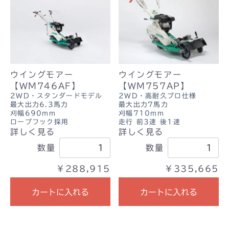
ウイングモアー
ウイングモアー
【WM746AF】
【WM757AP】
2WD・スタンダードモデル
2WD・高耐久プロ仕様
最大出力6.3馬力
最大出力7馬力
刈幅690mm
刈幅710mm
ロープフック採用
走行 前3速 後1速
詳しく見る
詳しく見る
数量
数量
￥288,915
￥335,665
カートに入れる
カートに入れる