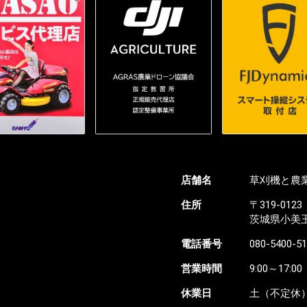
店舗名
草刈機と農業
住所
〒319-0123
茨城県小美玉市
電話番号
080-5400-5
営業時間
9:00～17:00
休業日
土（不定休）