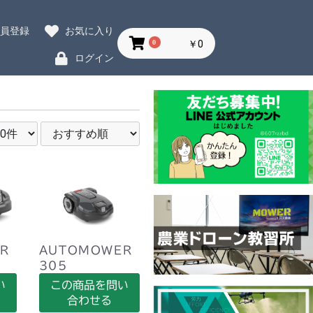
会員登録
お気に入り
0
￥0
ログイン
R
AUTOMOWER
I
305
い
この商品を問い
合わせる