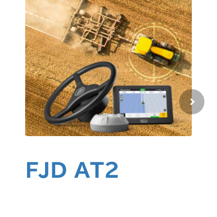
FJD AT2
F