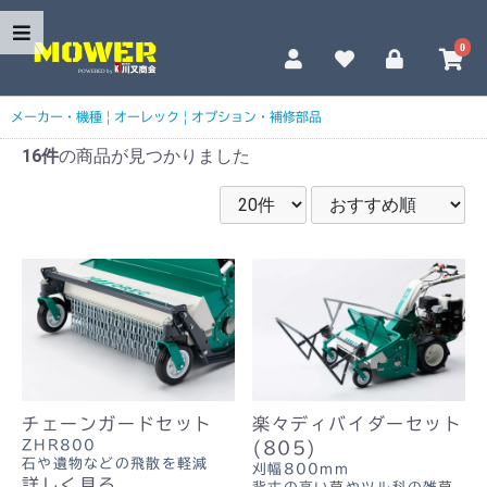
0
メーカー・機種
|
オーレック
|
オプション・補修部品
16件
の商品が見つかりました
チェーンガードセット
楽々ディバイダーセット
ZHR800
(805)
石や遺物などの飛散を軽減
刈幅800mm
詳しく見る