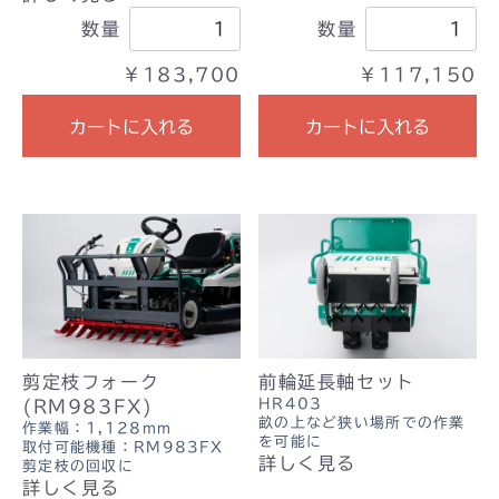
数量
数量
￥183,700
￥117,150
カートに入れる
カートに入れる
剪定枝フォーク
前輪延長軸セット
HR403
(RM983FX)
畝の上など狭い場所での作業
作業幅：1,128mm
を可能に
取付可能機種：RM983FX
詳しく見る
剪定枝の回収に
詳しく見る