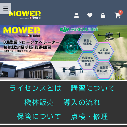
0
ライセンスとは
講習について
機体販売
導入の流れ
保険について
点検・修理