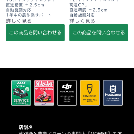
直進精度 ±2.5cm
高速CPU
自動旋回対応
直進精度 ±2.5cm
1年中の農作業サポート
自動旋回対応
詳しく見る
詳しく見る
この商品を問い合わせる
この商品を問い合わせる
店舗名
草刈機と農業ドローンの専門店【MOWER】モア