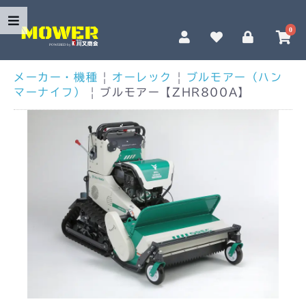
0
メーカー・機種
|
オーレック
|
ブルモアー（ハン
マーナイフ）
|
ブルモアー【ZHR800A】