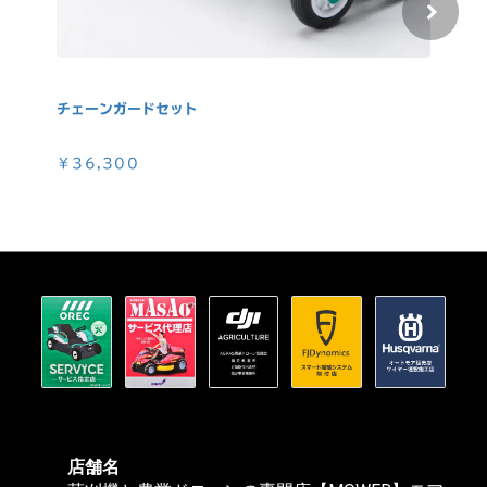
チェーンガードセット
消火
￥36,300
￥3
店舗名