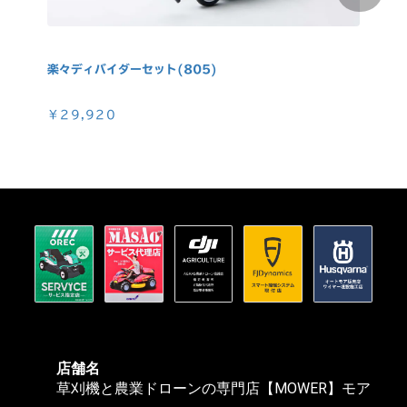
楽々ディバイダーセット(805)
消火
￥29,920
￥3
店舗名
草刈機と農業ドローンの専門店【MOWER】モア