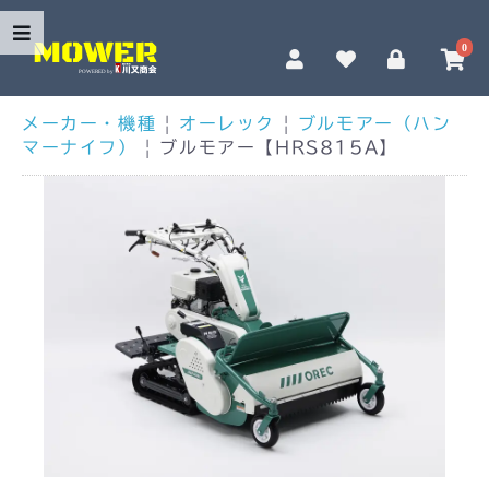
0
メーカー・機種
|
オーレック
|
ブルモアー（ハン
マーナイフ）
|
ブルモアー【HRS815A】