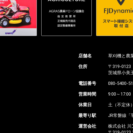
店舗名
草刈機と農業
住所
〒319-0123
茨城県小美玉市
電話番号
080-5400-5
営業時間
9:00～17:00
休業日
土（不定休）
最寄り駅
JR常磐線「
運営会社
株式会社 川
〒319-01