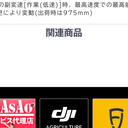
の副変速[作業(低速)]時、最高速度での最高
により変動(出荷時は975mm)
関連商品