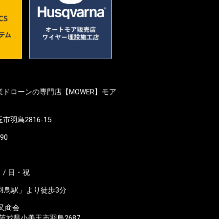
ドローンの専門店【MOWER】モア
羽鳥2816-15
190
/ 日・祝
羽鳥駅」より徒歩3分
又商会
23 茨城県小美玉市羽鳥2687