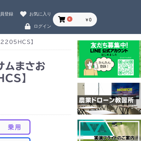
会員登録
お気に入り
0
￥0
ログイン
2205HCS】
サムまさお
HCS】