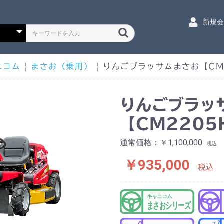
新規
ニコム
|
まさお（乗用）
|
りんごブラッサムまさお【CM
りんごブラッ
【CM2205
通常価格：￥1,100,000
税込
￥935,000
税込