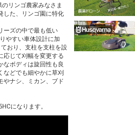
森県のリンゴ農家みなさま
発した、リンゴ園に特化
リーズの中で最も低い
ぐりやすい車体設計に加
しており、支柱を支柱を設
に応じて刈幅を変更する
かなボディは旋回性も良
くなどでも細やかに草刈
モやナシ、ミカン、ブド
。
5HCになります。