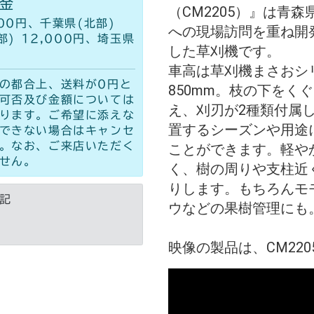
金
（CM2205）』は青
00円、千葉県(北部)
への現場訪問を重ね開
部) 12,000円、埼玉県
した草刈機です。
車高は草刈機まさおシ
の都合上、送料が0円と
850mm。枝の下をく
可否及び金額については
え、刈刃が2種類付属
ります。ご希望に添えな
置するシーズンや用途
できない場合はキャンセ
。なお、ご来店いただく
ことができます。軽や
せん。
く、樹の周りや支柱近
りします。もちろんモ
記
ウなどの果樹管理にも
映像の製品は、CM220