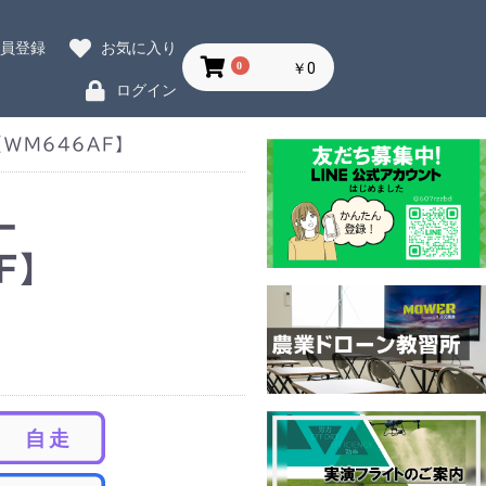
会員登録
お気に入り
0
￥0
ログイン
WM646AF】
ー
F】