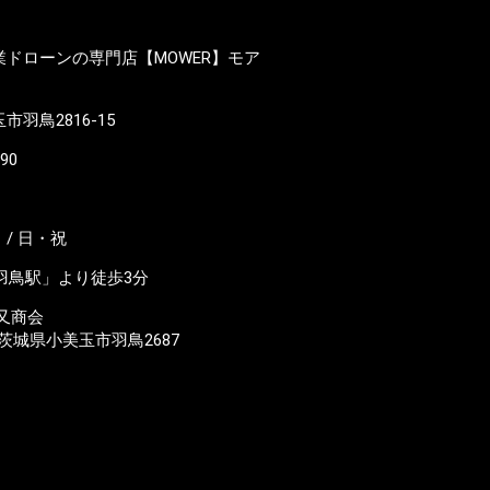
ドローンの専門店【MOWER】モア
羽鳥2816-15
190
/ 日・祝
羽鳥駅」より徒歩3分
又商会
23 茨城県小美玉市羽鳥2687