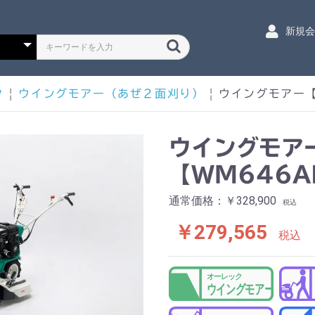
新規
ク
|
ウイングモアー（あぜ２面刈り）
|
ウイングモアー【
ウイングモア
【WM646A
通常価格：￥328,900
税込
￥279,565
税込