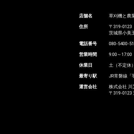
店舗名
草刈機と農業
住所
〒319-0123
茨城県小美玉市
電話番号
080-5400-5
営業時間
9:00～17:00
休業日
土（不定休）
最寄り駅
JR常磐線「
運営会社
株式会社 川
〒319-01