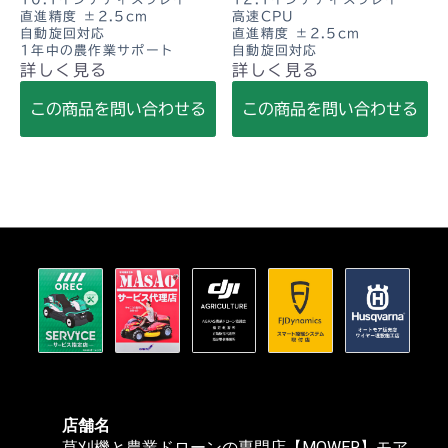
直進精度 ±2.5cm
高速CPU
自動旋回対応
直進精度 ±2.5cm
1年中の農作業サポート
自動旋回対応
詳しく見る
詳しく見る
この商品を問い合わせる
この商品を問い合わせる
店舗名
草刈機と農業ドローンの専門店【MOWER】モア