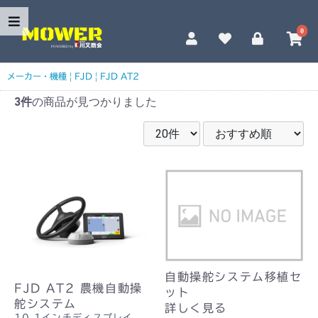
0
メーカー・機種
|
FJD
|
FJD AT2
3件
の商品が見つかりました
自動操舵システム移植セ
FJD AT2 農機自動操
ット
舵システム
詳しく見る
10.1インチディスプレイ