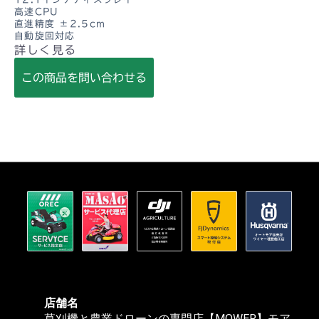
高速CPU
直進精度 ±2.5cm
自動旋回対応
詳しく見る
この商品を問い合わせる
店舗名
草刈機と農業ドローンの専門店【MOWER】モア