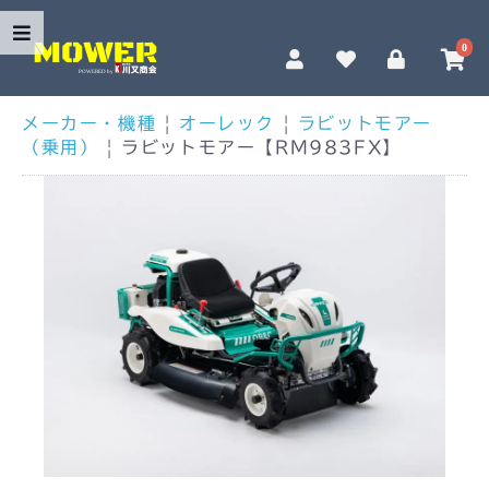
0
メーカー・機種
|
オーレック
|
ラビットモアー
（乗用）
|
ラビットモアー【RM983FX】