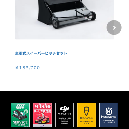
牽引式スイーパーヒッチセット
スイ
￥183,700
￥3